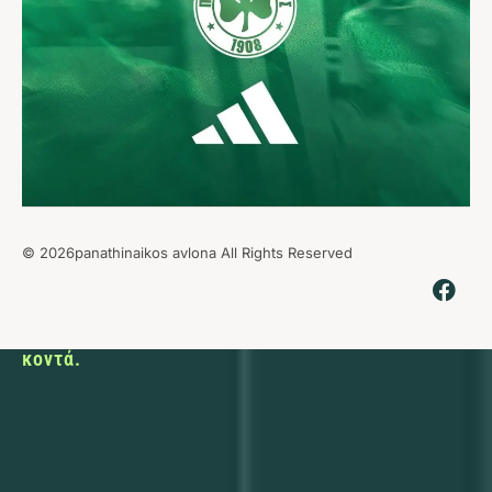
© 2026panathinaikos avlona All Rights Reserved
Εκεί που ο
αθλητισμός
φέρνει τους
ανθρώπους
κοντά.